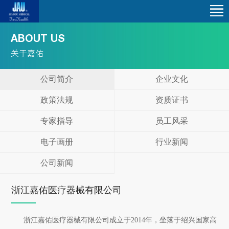
首
页
产
ABOUT US
关于嘉佑
品
技
公司简介
企业文化
中
术
服
政策法规
资质证书
心
研
务
人
专家指导
员工风采
发
支
才
关
电子画册
行业新闻
持
招
于
联
公司新闻
聘
嘉
系
浙江嘉佑医疗器械有限公司
佑
我
浙江嘉佑医疗器械有限公司成立于2014年，坐落于绍兴国家高
们